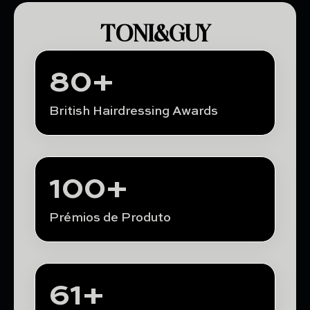
TONI&GUY
80
+
British Hairdressing Awards
100
+
Prémios de Produto
61
+